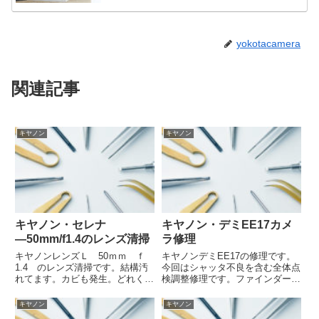
yokotacamera
関連記事
キヤノン
キヤノン
キヤノン・セレナ
キヤノン・デミEE17カメ
―50mm/f1.4のレンズ清掃
ラ修理
キヤノンレンズＬ 50ｍｍ ｆ
キヤノンデミEE17の修理です。
1.4 のレンズ清掃です。結構汚
今回はシャッタ不良を含む全体点
れてます。カビも発生。どれくら
検調整修理です。ファインダーを
い落ちるでしょうか？若干のカビ
外すときは指針を曲げる可能性が
痕が残ったもののかなりきれいに
あるので要注意です。
キヤノン
キヤノン
なりました。