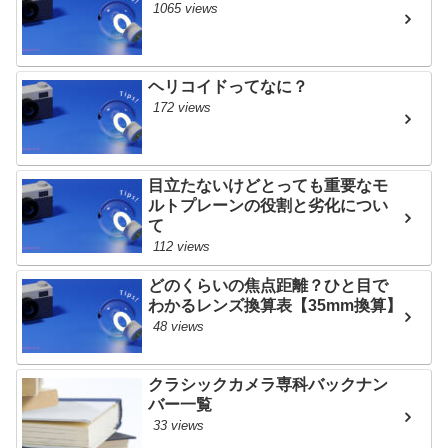
1065 views
ヘリコイドってなに？
172 views
目立たないけどとっても重要なモ
ルトプレーンの役割と劣化につい
て
112 views
どのくらいの焦点距離？ひと目で
わかるレンズ換算表【35mm換算】
48 views
クラシックカメラ専科バックナン
バー一覧
33 views