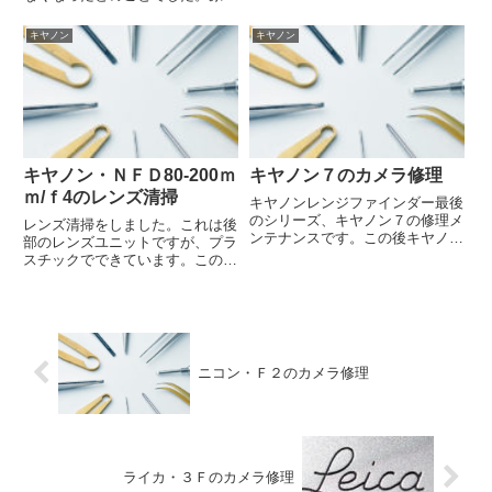
を探るために絞りの連動レバーを
動かしたところ絞り羽根にどっぷ
キヤノン
キヤノン
りと油が…。全部ばらしてから羽
根を洗浄、修理完了です。
キヤノン・ＮＦＤ80-200ｍ
キヤノン７のカメラ修理
ｍ/ｆ4のレンズ清掃
キヤノンレンジファインダー最後
のシリーズ、キヤノン７の修理メ
レンズ清掃をしました。これは後
ンテナンスです。この後キヤノン
部のレンズユニットですが、プラ
７Ｓがでます。セレン光電池式の
スチックでできています。この部
露出計を内蔵しています。こんな
品はまだ良いのですが、古いカメ
感じで前側と裏蓋側が一緒にはず
ラのプラスチック部品は劣化して
れて作業性はよいのですが…各部
割れたりすることもあるので取り
にモルトをたくさん使っている
扱いに気を使います…。
の...
ニコン・Ｆ２のカメラ修理
ライカ・３Ｆのカメラ修理