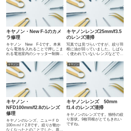
キヤノン・New F-1のカメ
キヤノンレンズ25mm/f3.5
ラ修理
のレンズ清掃
キヤノン New F-1です。本来
写真では見づらいですが、絞り羽
なら電池を入れることで押しこま
根に油が回っていました。しばら
れる電池室内のシャッター制御装
く使われていないレンズなどでよ
置ですが、電池が無くても押しこ
く発生する症状です。自動絞りの
まれた状態になっていました。電
場合、絞りと連動しないといった
キヤノン
キヤノン
池室下の部品が歪んでいましたの
不具合が発生します。このレンズ
で調整しました。
の場合は自動絞りではないのでた
だち影響が出るわけではありま
せ...
キヤノン・
キヤノンレンズ 50mm
NFD100mm/f2.8のレンズ
f1.4 のレンズ清掃
修理
キヤノンのレンズです。独特の絞
り形状。9枚羽根がとてもきれい
キヤノンのレンズ、ニューＦＤ
ですね。
100ｍｍ/ｆ2.8です。絞りが動か
なくなったとのことでした。原因