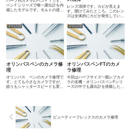
ハーフ判カメラのペンＦＴです。
ペンＦシリーズで唯一露出計を内
レンズ清掃です。カビが見えま
蔵したモデルです。モルトの使用
す。開けてみたところ。このレン
量が結構多いです。
ズは全体的にカビが発生していま
した。無事、カビを除去すること
ができました。
オリンパス
オリンパス
オリンパスペンのカメラ修
オリンパスペンFTのカメ
理
ラ修理
オリンパス ペンのカメラ修理で
今回はハーフサイズ一眼レフカメ
す。とても小さなカメラですが、
ラの名機・オリンパスペンFシリ
絞りもシャッタースピードも変更
ーズの中でも露出計を搭載したペ
が出来ます。今回はトップカバー
ンFTの修理です。近年、デジタ
にあるカウンターの窓が取れてし
ルカメラのオリンパスペンも登場
まったとの事でした。歪んだ部分
して少しややこしくなっています
はできるだけ叩き出して直しまし
が、当店で修理するカメラはもち
た。このほか、ファインダー清
ろん、フィルムタイプのオリン
掃...
パ...
ビューティーフレックスのカメラ修理