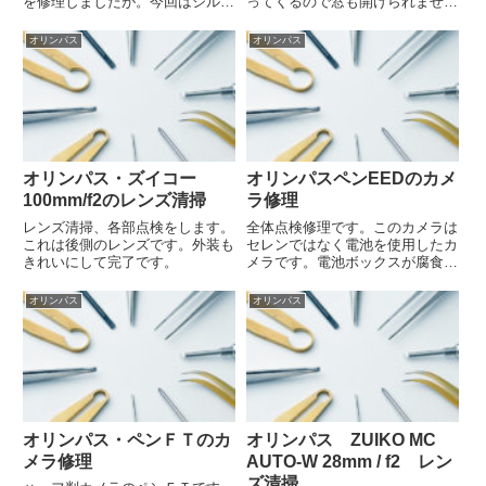
を修理しましたが。今回はシルバ
ってくるので窓も開けられませ
ーです。配線の腐食による接点不
ん。さて、今回はオリンパス ペ
良をおこしていました。配線の交
ンＦのメンテナンスをを行いまし
オリンパス
オリンパス
換後はメーターも元気に動きまし
た。ハーフ判のカメラで今も根強
た。
い人気のあるカメラですね。取り
外したスローガバナーもしっかり
清...
オリンパス・ズイコー
オリンパスペンEEDのカメ
100mm/f2のレンズ清掃
ラ修理
レンズ清掃、各部点検をします。
全体点検修理です。このカメラは
これは後側のレンズです。外装も
セレンではなく電池を使用したカ
きれいにして完了です。
メラです。電池ボックスが腐食し
ていました。きれいに清掃して接
点を復活させます。そのほか、シ
オリンパス
オリンパス
ャッターの分解清掃などをおこな
いました。
オリンパス・ペンＦＴのカ
オリンパス ZUIKO MC
メラ修理
AUTO-W 28mm / f2 レン
ズ清掃